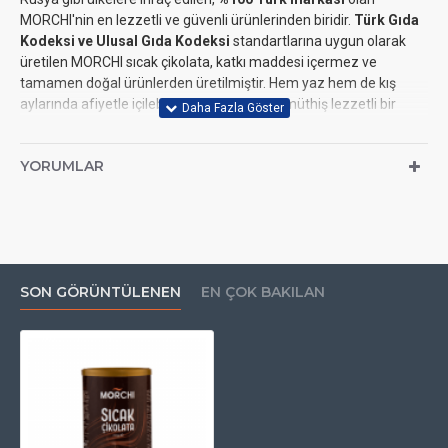
MORCHI'nin en lezzetli ve güvenli ürünlerinden biridir.
Türk Gıda
Kodeksi ve Ulusal Gıda Kodeksi
standartlarına uygun olarak
üretilen MORCHI sıcak çikolata, katkı maddesi içermez ve
tamamen doğal ürünlerden üretilmiştir. Hem yaz hem de kış
aylarında afiyetle içilebilecek, aromatik ve müthiş lezzetli bir
içecektir.
MORCHI Sıcak Çikolata
, özellikle çocuklar tarafından çok
YORUMLAR
sevilen, rahatlatıcı ve lezzetli bir içecek seçeneğidir. Doğal
içeriklerle hazırlanmış olması, sağlık açısından güvenli bir tercih
yapmanıza olanak tanır. Siz de doğal ve katkısız bir sıcak çikolata
deneyimi için MORCHI’yi tercih edebilir, sevdiklerinizle keyifli anlar
yaşayabilirsiniz.
SON GÖRÜNTÜLENEN
EN ÇOK BAKILAN
Ürün Özellikleri:
Marka:
MORCHI
Paket Miktarı:
250 gr
İçerik:
%100 doğal, katkı maddesi içermeyen sıcak
çikolata