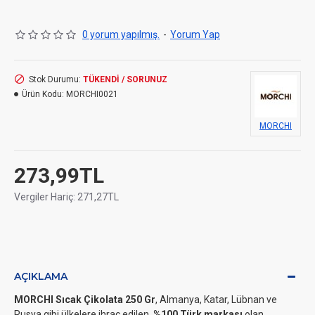
0 yorum yapılmış.
-
Yorum Yap
Stok Durumu:
TÜKENDİ / SORUNUZ
Ürün Kodu:
MORCHI0021
MORCHI
273,99TL
Vergiler Hariç: 271,27TL
AÇIKLAMA
MORCHI Sıcak Çikolata 250 Gr
, Almanya, Katar, Lübnan ve
Rusya gibi ülkelere ihraç edilen,
%100 Türk markası
olan