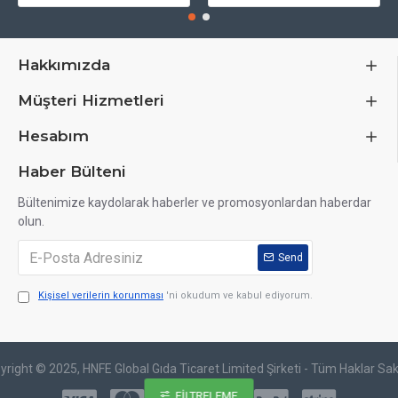
Hakkımızda
Müşteri Hizmetleri
Hesabım
Haber Bülteni
Bültenimize kaydolarak haberler ve promosyonlardan haberdar
olun.
Send
Kişisel verilerin korunması
'ni okudum ve kabul ediyorum.
yright © 2025, HNFE Global Gıda Ticaret Limited Şirketi - Tüm Haklar Saklı
FILTRELEME