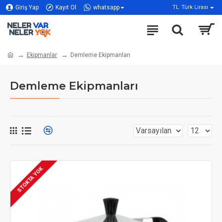
Giriş Yap
Kayıt Ol
whatsapp
TL
Türk Lirası
Ekipmanlar
Demleme Ekipmanları
Demleme Ekipmanları
STOKTA YOK