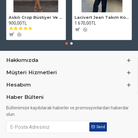
Askılı Crop Büstiyer Ve Mini Etek Lycralı HAFEN Free Blue Takım Jean Denim
Lacivert Jean Takım Kot pantolon ve ceket hafen
900,00TL
1.670,00TL
Hakkımızda
Müşteri Hizmetleri
Hesabım
Haber Bülteni
Bültenimize kaydolarak haberler ve promosyonlardan haberdar
olun.
Send