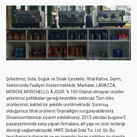
Şirketimiz; Gıda, Soğuk ve Sıcak İçecekler, İthal Kahve, Giyim,
Sektöründe Faaliyet Göstermektedir. Markalar; LAVAZZA,
MORCHI, MORCHELLO, AJOUR. % 100 Orijinal olmayan ürünler
şirketimiz politikaları gereği kesinlikle satılmaz.Tüm triko
ürünlerimiz; kaliteli bir şekilde üretilmektedir. Sunmuş
olduğumuz İthal ürünlerin Orijinalliğini sorgulayabilirsiniz.
Showroomlarımızı ziyaret edebilirsiniz. 2013 yılından bugüne E
pazaryerlerinde satış yapan firmalara, alt yapı ve ürün tedariği
desteği sağlamaktaydık. HNFE Global Gıda Tic. Ltd. Şti. Bu
tecrübesini kullanarak ve en önemlisi İnsan sağlığını ön planda