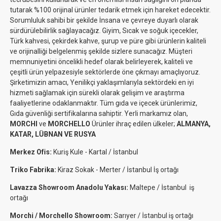
tutarak %100 orijinal ürünler tedarik etmek için hareket edecektir.
Sorumluluk sahibi bir şekilde İnsana ve çevreye duyarlı olarak
sürdürülebilirlik sağlayacağız. Giyim, Sıcak ve soğuk içecekler,
Türk kahvesi, çekirdek kahve, şurup ve püre gibi ürünlerin kaliteli
ve orijinalliği belgelenmiş şekilde sizlere sunacağız. Müşteri
memnuniyetini öncelikli hedef olarak belirleyerek, kaliteli ve
çeşitli ürün yelpazesiyle sektörlerde öne çıkmayı amaçlıyoruz.
Şirketimizin amacı, Yenilikçi yaklaşımlarıyla sektördeki en iyi
hizmeti sağlamak için sürekli olarak gelişim ve araştırma
faaliyetlerine odaklanmaktır. Tüm gıda ve içecek ürünlerimiz,
Gıda güvenliği sertifikalarına sahiptir. Yerli markamız olan,
MORCHI
ve
MORCHELLO
Ürünler ihraç edilen ülkeler;
ALMANYA,
KATAR, LÜBNAN VE RUSYA
Merkez Ofis:
Kuriş Kule -
Kartal / İstanbul
Triko Fabrika:
Kiraz Sokak - Merter / İstanbul İş ortağı
Lavazza Showroom Anadolu Yakası:
Maltepe / İstanbul iş
ortağı
Morchi / Morchello Showroom:
Sarıyer / İstanbul iş ortağı