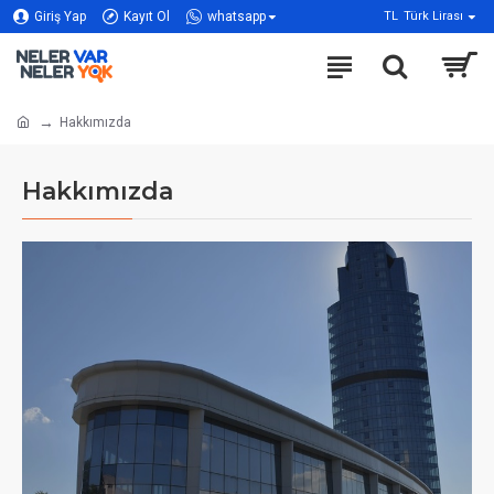
Giriş Yap
Kayıt Ol
whatsapp
TL
Türk Lirası
Hakkımızda
Hakkımızda