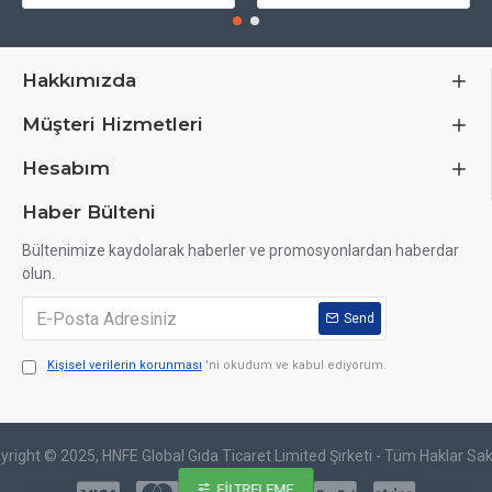
Hakkımızda
Müşteri Hizmetleri
Hesabım
Haber Bülteni
Bültenimize kaydolarak haberler ve promosyonlardan haberdar
olun.
Send
Kişisel verilerin korunması
'ni okudum ve kabul ediyorum.
yright © 2025, HNFE Global Gıda Ticaret Limited Şirketi - Tüm Haklar Saklı
FILTRELEME