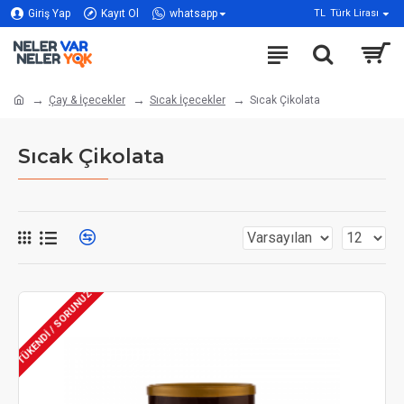
Giriş Yap
Kayıt Ol
whatsapp
TL
Türk Lirası
Çay & İçecekler
Sıcak İçecekler
Sıcak Çikolata
Sıcak Çikolata
TÜKENDİ / SORUNUZ