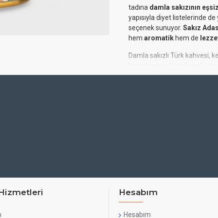
tadına
damla sakızının eşsi
yapısıyla diyet listelerinde de
seçenek sunuyor.
Sakız Adas
hem
aromatik
hem de
lezzet
Damla sakızlı Türk kahvesi, k
lezzet sunar. Hazırlamak için, 
sayısına göre su eklenir ve karış
gerektiği unutulmamalıdır. K
dondurmalara
da lezzet kat
Ürün Özellikleri:
Kahve Türü:
Damla sakı
Paket Miktarı:
250 gr
Ambalaj:
Teneke kutu
İçerik:
Doğal damla sakı
Hizmetleri
Hesabım
Lezzet Profili:
Aromati
n
Hesabım