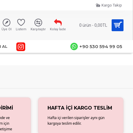
Kargo Takip
0 ürün - 0,00TL
Üye Ol
Listem
Karşılaştır
Kolay İade
+90 530 594 99 05
 AL
IRIMI
HAFTA İÇI KARGO TESLIM
nde ve
Hafta içi verilen siparişler aynı gün
m için
kargoya teslim edilir.
letişime