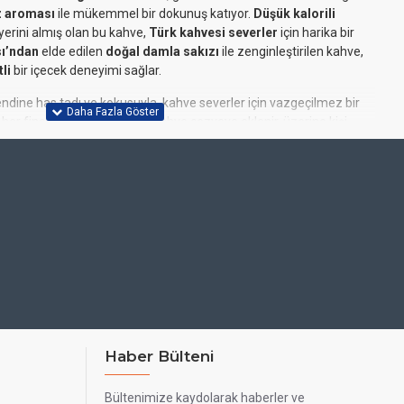
z aroması
ile mükemmel bir dokunuş katıyor.
Düşük kalorili
 yerini almış olan bu kahve,
Türk kahvesi severler
için harika bir
ı’ndan
elde edilen
doğal damla sakızı
ile zenginleştirilen kahve,
li
bir içecek deneyimi sağlar.
endine has tadı ve kokusuyla, kahve severler için vazgeçilmez bir
her fincan için 1 tatlı kaşığı kahve cezveye eklenir, üzerine kişi
tırılır. Karışım, kısık ateşte pişirilirken
köpüğün dağıtılması
ahve piştikten sonra
sıcak servis
edilebilir. Ayrıca
muhallebi
ve
mak için
damla sakızlı Türk kahvesi
tercih edilebilir.
zlı Türk kahvesi
zı ve kaliteli Türk kahvesi
Haber Bülteni
k, hafif sakız tadı ve geleneksel Türk kahvesi
Bültenimize kaydolarak haberler ve