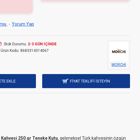
mış.
-
Yorum Yap
Stok Durumu:
2-3 GÜN IÇINDE
Ürün Kodu:
8683314314067
MORCHI
ETE EKLE
FIYAT TEKLIFI ISTEYIN
 Kahvesi 250 gr Teneke Kutu
, geleneksel Türk kahvesinin özgün