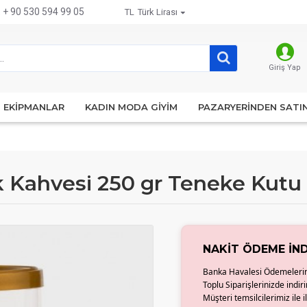
: + 90 530 594 99 05
TL
Türk Lirası
Giriş Yap
EKIPMANLAR
KADIN MODA GIYIM
PAZARYERINDEN SATIN
 Kahvesi 250 gr Teneke Kutu
NAKIT ÖDEME İND
Banka Havalesi Ödemeleri
Toplu Siparişlerinizde indiri
Müşteri temsilcilerimiz ile i