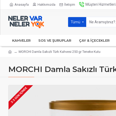
Müşteri Hizmetleri
Anasayfa
Hakkımızda
İletişim
Tümü
KAHVELER
SOS VE ŞURUPLAR
ÇAY & İÇECEKLER
MORCHI Damla Sakızlı Türk Kahvesi 250 gr Teneke Kutu
MORCHI Damla Sakızlı Türk
2-3 GÜN IÇINDE