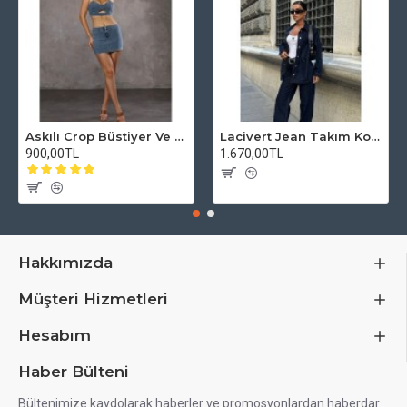
Askılı Crop Büstiyer Ve Mini Etek Lycralı HAFEN Free Blue Takım Jean Denim
Lacivert Jean Takım Kot pantolon ve ceket hafen
900,00TL
1.670,00TL
Hakkımızda
Müşteri Hizmetleri
Hesabım
Haber Bülteni
Bültenimize kaydolarak haberler ve promosyonlardan haberdar