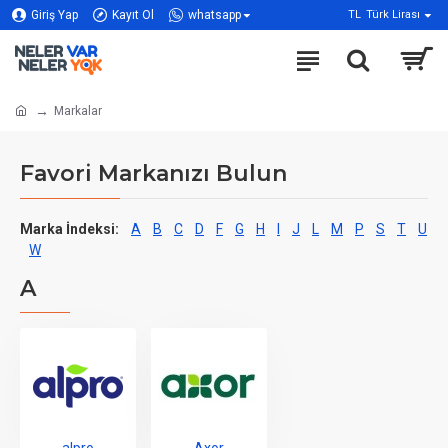
Giriş Yap
Kayıt Ol
whatsapp
TL
Türk Lirası
Markalar
Favori Markanızı Bulun
Marka İndeksi:
A
B
C
D
F
G
H
I
J
L
M
P
S
T
U
W
A