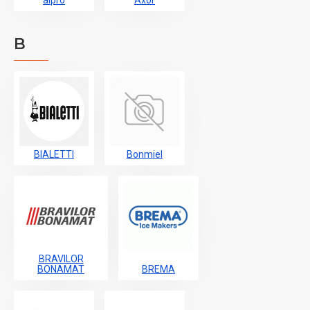
alpro
Axor
B
BIALETTI
Bonmiel
BRAVILOR
BONAMAT
BREMA