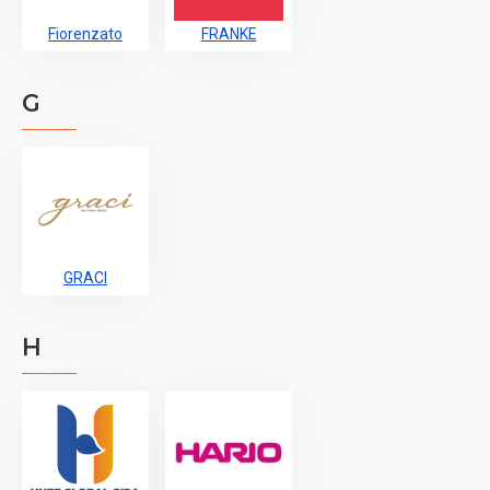
Fiorenzato
FRANKE
G
GRACI
H