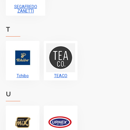
SEGAFREDO
ZANETTI
T
Tchibo
TEACO
U