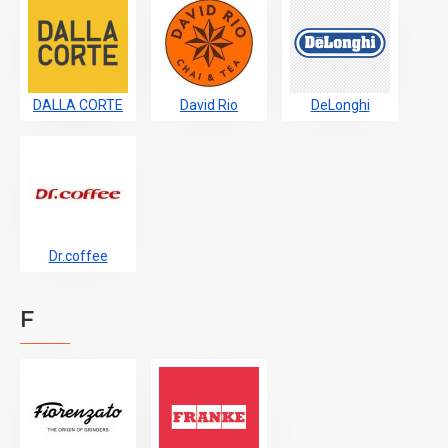
DALLA CORTE
David Rio
DeLonghi
Dr.coffee
F