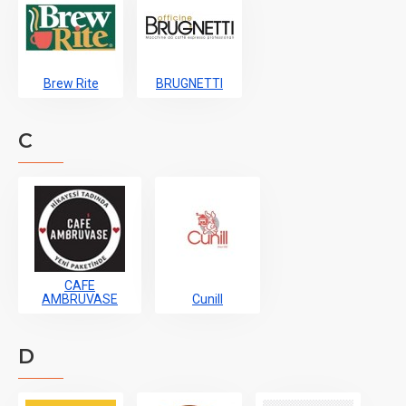
Brew Rite
BRUGNETTI
C
CAFE
AMBRUVASE
Cunill
D