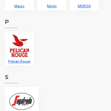
Mauro
Monin
MORCHI
P
Pelican Rouge
S